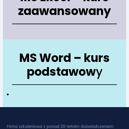
zaawansowany
MS Word – kurs
podstawow
y
Firma szkoleniowa z ponad 20-letnim doświadczeniem.