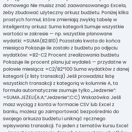
domowego Nie musisz znać zaawansowanego Excela,
żeby zbudować użyteczny arkusz budżetu. Poniżej kilka
prostych formuł, które zmieniają zwykłą tabelę w
inteligentny arkusz: Suma kategorii Sumuje wszystkie
wartości w zakresie — np. wszystkie planowane
wydatki: =SUMA(B2:B10) Pozostała kwota do końca
miesiąca Pokazuje ile zostało z budżetu po odjęciu
wydatków: =B2-C2 Procent zrealizowania budżetu
Pokazuje ile procent planu już wydałeś — przydatne w
połowie miesiąca: =C2/B2*100 Suma wydatków z danej
kategorii (z listy transakcji) Jeśli prowadzisz listę
wszystkich transakcji z kategorią w kolumnie A, ta
formuła automatycznie zsumuje tylko „Jedzenie”:
=SUMA.JEŻELI(A:A;”Jedzenie”;C:C) Wskazówka: Jeśli
masz wyciąg z konta w formacie CSV lub Excel z
banku, możesz go zaimportować bezpośrednio do
swojego arkusza budżetu i uniknąć ręcznego
wpisywania transakcji. To jeden z tematów kursu Excel