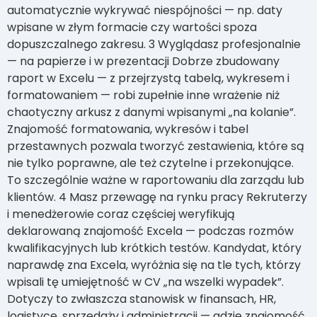
automatycznie wykrywać niespójności — np. daty
wpisane w złym formacie czy wartości spoza
dopuszczalnego zakresu. 3 Wyglądasz profesjonalnie
— na papierze i w prezentacji Dobrze zbudowany
raport w Excelu — z przejrzystą tabelą, wykresem i
formatowaniem — robi zupełnie inne wrażenie niż
chaotyczny arkusz z danymi wpisanymi „na kolanie”.
Znajomość formatowania, wykresów i tabel
przestawnych pozwala tworzyć zestawienia, które są
nie tylko poprawne, ale też czytelne i przekonujące.
To szczególnie ważne w raportowaniu dla zarządu lub
klientów. 4 Masz przewagę na rynku pracy Rekruterzy
i menedżerowie coraz częściej weryfikują
deklarowaną znajomość Excela — podczas rozmów
kwalifikacyjnych lub krótkich testów. Kandydat, który
naprawdę zna Excela, wyróżnia się na tle tych, którzy
wpisali tę umiejętność w CV „na wszelki wypadek”.
Dotyczy to zwłaszcza stanowisk w finansach, HR,
logistyce, sprzedaży i administracji — gdzie znajomość