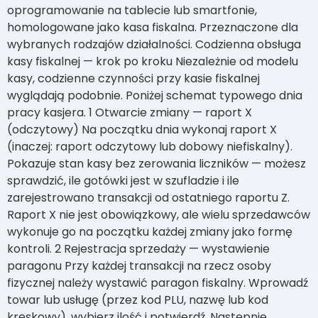
oprogramowanie na tablecie lub smartfonie,
homologowane jako kasa fiskalna. Przeznaczone dla
wybranych rodzajów działalności. Codzienna obsługa
kasy fiskalnej — krok po kroku Niezależnie od modelu
kasy, codzienne czynności przy kasie fiskalnej
wyglądają podobnie. Poniżej schemat typowego dnia
pracy kasjera. 1 Otwarcie zmiany — raport X
(odczytowy) Na początku dnia wykonaj raport X
(inaczej: raport odczytowy lub dobowy niefiskalny).
Pokazuje stan kasy bez zerowania liczników — możesz
sprawdzić, ile gotówki jest w szufladzie i ile
zarejestrowano transakcji od ostatniego raportu Z.
Raport X nie jest obowiązkowy, ale wielu sprzedawców
wykonuje go na początku każdej zmiany jako formę
kontroli. 2 Rejestracja sprzedaży — wystawienie
paragonu Przy każdej transakcji na rzecz osoby
fizycznej należy wystawić paragon fiskalny. Wprowadź
towar lub usługę (przez kod PLU, nazwę lub kod
kreskowy), wybierz ilość i potwierdź. Następnie