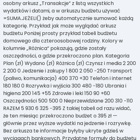
osobny arkusz „Transakcje” z listą wszystkich
wydatków i datami, a w arkuszu budżetu używać
=SUMA.JEŻELI() żeby automatycznie sumować każdą
kategorię. Przykład: jak może wyglądać arkusz
budżetu Poniżej prosty przykład tabeli budżetu
domowego dla czteroosobowej rodziny. Kolory w
kolumnie „Różnica” pokazują, gdzie zostały
oszczędności, a gdzie przekroczono plan. Kategoria
Plan (zł) Wydano (zł) Różnica (zł) Czynsz i media 2 200
2 200 0 Jedzenie i zakupy 1 800 2 050 −250 Transport
(paliwo, komunikacja) 400 370 +30 Telefon i internet
180 180 0 Rozrywka i wyjścia 300 480 −180 Ubrania i
higiena 200 145 +55 Zdrowie i leki 150 90 +60
Oszczędności 500 500 0 Nieprzewidziane 200 310 −110
RAZEM 5 930 6 325 −395 Z takiej tabeli od razu widać,
że ten miesiąc przekroczono budżet o 395 zł —
głównie przez wyższe wydatki na jedzenie i rozrywkę.
Bez arkusza te informacje byłyby ukryte gdzieś w
wyciągach bankowych. Przydatne formuły do budżetu