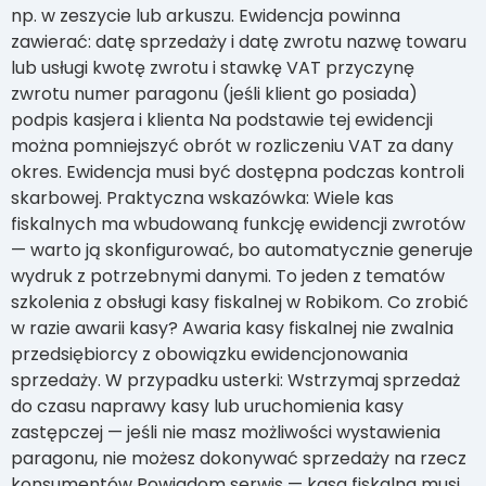
np. w zeszycie lub arkuszu. Ewidencja powinna
zawierać: datę sprzedaży i datę zwrotu nazwę towaru
lub usługi kwotę zwrotu i stawkę VAT przyczynę
zwrotu numer paragonu (jeśli klient go posiada)
podpis kasjera i klienta Na podstawie tej ewidencji
można pomniejszyć obrót w rozliczeniu VAT za dany
okres. Ewidencja musi być dostępna podczas kontroli
skarbowej. Praktyczna wskazówka: Wiele kas
fiskalnych ma wbudowaną funkcję ewidencji zwrotów
— warto ją skonfigurować, bo automatycznie generuje
wydruk z potrzebnymi danymi. To jeden z tematów
szkolenia z obsługi kasy fiskalnej w Robikom. Co zrobić
w razie awarii kasy? Awaria kasy fiskalnej nie zwalnia
przedsiębiorcy z obowiązku ewidencjonowania
sprzedaży. W przypadku usterki: Wstrzymaj sprzedaż
do czasu naprawy kasy lub uruchomienia kasy
zastępczej — jeśli nie masz możliwości wystawienia
paragonu, nie możesz dokonywać sprzedaży na rzecz
konsumentów Powiadom serwis — kasa fiskalna musi