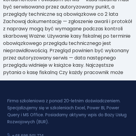
być serwisowana przez autoryzowany punkt, a
przeglądy techniczne są obowiązkowe co 2 lata
Zachowaj dokumentację — zgłoszenie awarii i protokół
z naprawy mogą być wymagane podczas kontroli
skarbowej Ważne: Używanie kasy fiskalnej po terminie
obowiązkowego przeglądu technicznego jest
nieprawidłowością. Przegląd powinien być wykonany
przez autoryzowany serwis — data następnego
przeglądu widnieje w książce kasy. Najczęstsze
pytania o kasę fiskalną Czy każdy pracownik może
Firma szkoleniowa z ponad 20-letnim doświadczeniem.
Specjalizujemy się w szkoleniach Excel, Power BI, Power
Query i MS Office. Posiadamy aktywny wpis do Bazy Usług
Rozwojowych (BUR).
+48 696 501 774