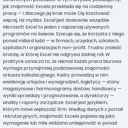
jak znajomość Excela przekłada się na codzienną
pracę — i dlaczego jej brak może Cię kosztować
więcej, niż myślisz. Excel jest dosłownie wszędzie
Microsoft Excel to jeden z najszerzej używanych
programów na świecie. Szacuje się, że korzysta z niego
ponad miliard ludzi — w firmach, urzędach, szkołach,
szpitalach i organizacjach non-profit. Trudno znaleźć
branżę, w której Excel nie odgrywa żadnej roli. W
praktyce oznacza to, że niemal każda praca biurowa
wymaga przynajmniej podstawowej znajomości
arkusza kalkulacyjnego. Kadry prowadzą w nim
ewidencję urlopów i wynagrodzeń, logistycy — stany
magazynowe i harmonogramy dostaw, handlowcy —
wyniki sprzedaży i prognozowanie, a dyrektorzy —
analizy i raporty zarządcze. Excel jest językiem,
którym mówi większość firm. Według danych z portali
rekrutacyjnych, znajomość Excela pojawia się jako
wymaganie lub mile widziana umiejętność w ponad