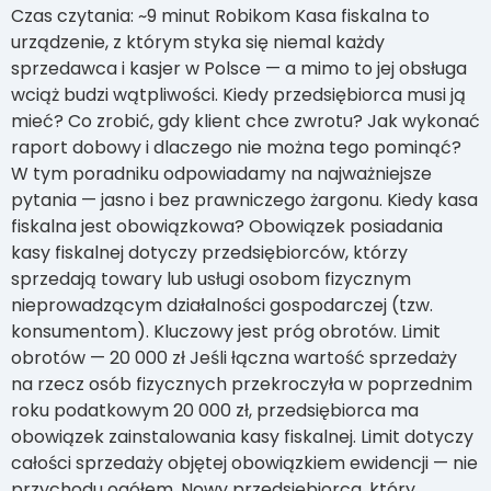
Czas czytania: ~9 minut Robikom Kasa fiskalna to
urządzenie, z którym styka się niemal każdy
sprzedawca i kasjer w Polsce — a mimo to jej obsługa
wciąż budzi wątpliwości. Kiedy przedsiębiorca musi ją
mieć? Co zrobić, gdy klient chce zwrotu? Jak wykonać
raport dobowy i dlaczego nie można tego pominąć?
W tym poradniku odpowiadamy na najważniejsze
pytania — jasno i bez prawniczego żargonu. Kiedy kasa
fiskalna jest obowiązkowa? Obowiązek posiadania
kasy fiskalnej dotyczy przedsiębiorców, którzy
sprzedają towary lub usługi osobom fizycznym
nieprowadzącym działalności gospodarczej (tzw.
konsumentom). Kluczowy jest próg obrotów. Limit
obrotów — 20 000 zł Jeśli łączna wartość sprzedaży
na rzecz osób fizycznych przekroczyła w poprzednim
roku podatkowym 20 000 zł, przedsiębiorca ma
obowiązek zainstalowania kasy fiskalnej. Limit dotyczy
całości sprzedaży objętej obowiązkiem ewidencji — nie
przychodu ogółem. Nowy przedsiębiorca, który