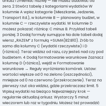
arkusz i zmieniać nazwę — nie musisz budować od
zera. 2 Stwórz tabelę z kategoriami wydatków W
kolumnie A wpisz kategorie (Mieszkanie, Jedzenie,
Transport itd.), w kolumnie B — planowany budżet, w
kolumnie C — rzeczywiste wydatki. W kolumnie D
możesz pokazać różnicę: C minus B. Przykład tabeli
poniżej. 3 Dodaj formuły sumujące Na dole tabeli dodaj
wiersz „RAZEM” z formułą =SUMA(B2:B10). Zrób to
samo dla kolumny C (wydatki rzeczywiste) i D
(różnica). Teraz widzisz od razu, czy jesteś nad czy pod
budżetem. 4 Dodaj formatowanie warunkowe Zaznacz
kolumnę D (różnica), wejdź w Formatowanie
warunkowe → Reguły wyróżniania komórek. Ustaw:
wartości większe od 0 na zielono (oszczędności),
mniejsze od 0 na czerwono (przekroczenie). Teraz na
pierwszy rzut oka widzisz, gdzie przekraczasz limit. 5
Wpisuj wydatki na bieżąco Najważniejszy krok —
regularnie aktualizuj arkusz. Wystarczy 5 minut
wieczorem lub raz w tygodniu. Możesz też prowadzić