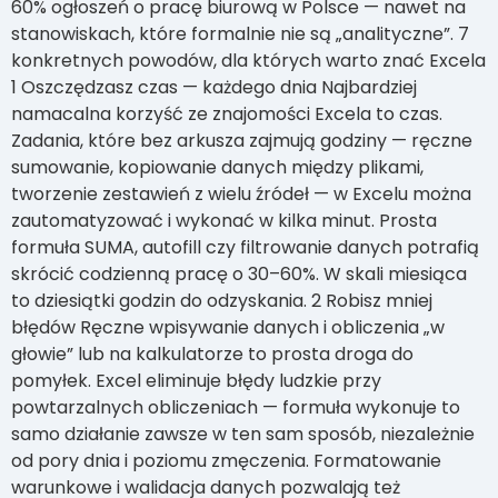
60% ogłoszeń o pracę biurową w Polsce — nawet na
stanowiskach, które formalnie nie są „analityczne”. 7
konkretnych powodów, dla których warto znać Excela
1 Oszczędzasz czas — każdego dnia Najbardziej
namacalna korzyść ze znajomości Excela to czas.
Zadania, które bez arkusza zajmują godziny — ręczne
sumowanie, kopiowanie danych między plikami,
tworzenie zestawień z wielu źródeł — w Excelu można
zautomatyzować i wykonać w kilka minut. Prosta
formuła SUMA, autofill czy filtrowanie danych potrafią
skrócić codzienną pracę o 30–60%. W skali miesiąca
to dziesiątki godzin do odzyskania. 2 Robisz mniej
błędów Ręczne wpisywanie danych i obliczenia „w
głowie” lub na kalkulatorze to prosta droga do
pomyłek. Excel eliminuje błędy ludzkie przy
powtarzalnych obliczeniach — formuła wykonuje to
samo działanie zawsze w ten sam sposób, niezależnie
od pory dnia i poziomu zmęczenia. Formatowanie
warunkowe i walidacja danych pozwalają też