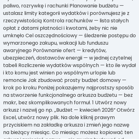
paliwo, rozrywkę i rachunki Planowanie budżetu —
ustalasz limity kategorii wydatków i porównujesz je z
rzeczywistością Kontrola rachunków — lista stałych
opłat z datami płatności i kwotami, żeby nic nie
umknęło Cel oszczędnościowy — śledzenie postępu do
wymarzonego zakupu, wakacji lub funduszu
awaryjnego Porównanie ofert — kredytów,
ubezpieczeń, dostawców energii — w jednej czytelnej
tabeli Rozliczenie wydatków wspólnych — kto ile wydał
i kto komu jest winien po wspólnym urlopie lub
remoncie Jak zbudować prosty budżet domowy —
krok po kroku Poniżej pokazujemy najprostszy sposób
na stworzenie funkcjonalnego arkusza budżetu — bez
makr, bez skomplikowanych formuł. 1 Utwórz nowy
arkusz i nazwij go np. „Budżet — kwiecień 2026” Otwórz
Excel, utwórz nowy plik. Na dole kliknij prawym
przyciskiem na zakładkę arkusza i zmień jego nazwę
na bieżący miesiąc. Co miesiąc możesz kopiować ten