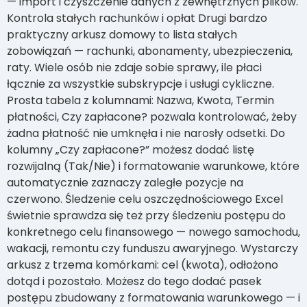
— import i czyszczenie danych z zewnętrznych plików.
Kontrola stałych rachunków i opłat Drugi bardzo
praktyczny arkusz domowy to lista stałych
zobowiązań — rachunki, abonamenty, ubezpieczenia,
raty. Wiele osób nie zdaje sobie sprawy, ile płaci
łącznie za wszystkie subskrypcje i usługi cykliczne.
Prosta tabela z kolumnami: Nazwa, Kwota, Termin
płatności, Czy zapłacone? pozwala kontrolować, żeby
żadna płatność nie umknęła i nie narosły odsetki. Do
kolumny „Czy zapłacone?” możesz dodać listę
rozwijalną (Tak/Nie) i formatowanie warunkowe, które
automatycznie zaznaczy zaległe pozycje na
czerwono. Śledzenie celu oszczędnościowego Excel
świetnie sprawdza się też przy śledzeniu postępu do
konkretnego celu finansowego — nowego samochodu,
wakacji, remontu czy funduszu awaryjnego. Wystarczy
arkusz z trzema komórkami: cel (kwota), odłożono
dotąd i pozostało. Możesz do tego dodać pasek
postępu zbudowany z formatowania warunkowego — i