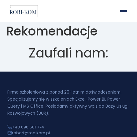
Rekomendacje
Zaufali nam:
Firma szkoleniowa z ponad 20-letnim doświadczeniem.
Specjalizujemy się w szkoleniach Excel, Power BI, Power
Query i MS Office. Posiadamy aktywny wpis do Bazy Usług
Rozwojowych (BUR).
+48 696 501 774
robert@robikom.pl